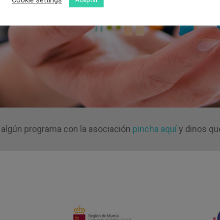
o algún programa con la asociación
pincha aquí
y dinos qué