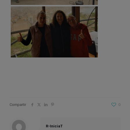
Compartir
0
R-IniciaT