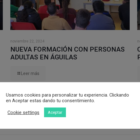
noviembre 22, 2024
n
NUEVA FORMACIÓN CON PERSONAS
ADULTAS EN ÁGUILAS
Leer más
Usamos cookies para personalizar tu experiencia. Clickando
en Aceptar estas dando tu consentimiento.
Cookie settings
Aceptar
mpos obligatorios están marcados con
*