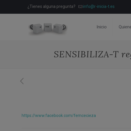
¿Tienes alguna pregunta?
info@r-inicia-t.es
Inicio
Quien
SENSIBILIZA-T reg
https://www.facebook.com/femcecieza